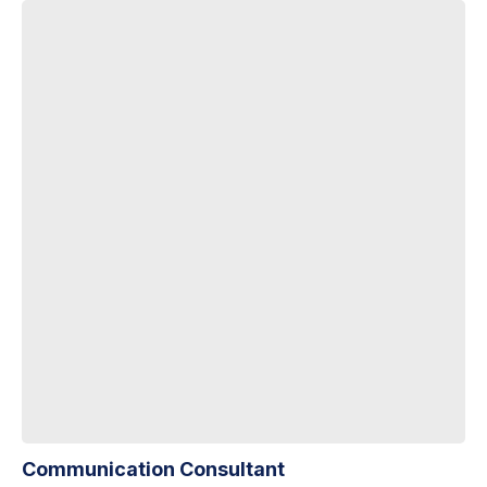
Communication Consultant
Communication Consultant
PREVIOUS
NE