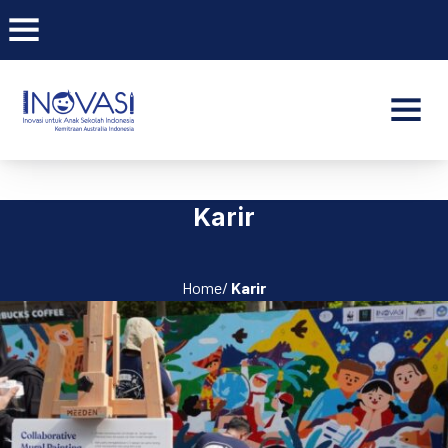
BAR NAVIGATION
CLO
INOVASI - Untuk Anak Indone
NAVI
Karir
Home/
Karir