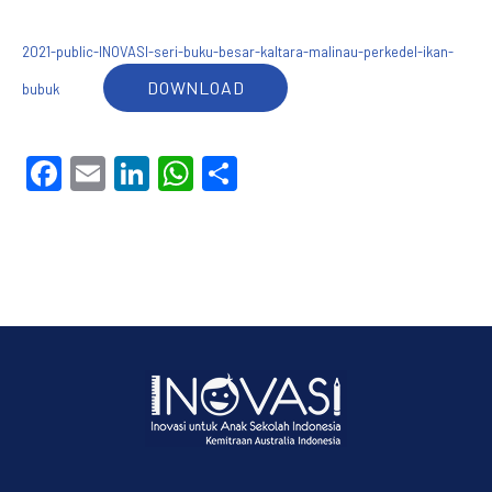
2021-public-INOVASI-seri-buku-besar-kaltara-malinau-perkedel-ikan-
DOWNLOAD
bubuk
Facebook
Email
LinkedIn
WhatsApp
Share