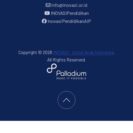
info@inovasi.or.id
INOVASIPendidikan
InovasiPendidikanAIP
Copyright © 2026
INOVASI - Untuk Anak Indonesia
.
All Rights Reserved.
New Window
WordPress Theme by
FORQY
Back to Top