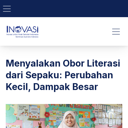
BAR NAVIGATION
CLO
INOVASI - Untuk Anak Indone
NAVI
Menyalakan Obor Literasi
dari Sepaku: Perubahan
Kecil, Dampak Besar