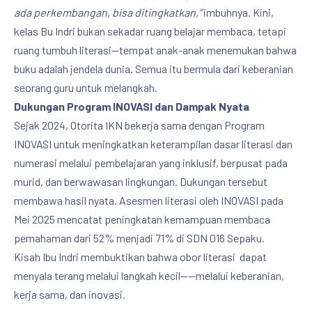
ada perkembangan, bisa ditingkatkan,”
imbuhnya. Kini,
kelas Bu Indri bukan sekadar ruang belajar membaca, tetapi
ruang tumbuh literasi—tempat anak-anak menemukan bahwa
buku adalah jendela dunia. Semua itu bermula dari keberanian
seorang guru untuk melangkah.
PREVIOUS
NE
Dukungan Program INOVASI dan Dampak Nyata
Sejak 2024, Otorita IKN bekerja sama dengan Program
INOVASI untuk meningkatkan keterampilan dasar literasi dan
numerasi melalui pembelajaran yang inklusif, berpusat pada
murid, dan berwawasan lingkungan. Dukungan tersebut
membawa hasil nyata. Asesmen literasi oleh INOVASI pada
Mei 2025 mencatat peningkatan kemampuan membaca
pemahaman dari 52% menjadi 71% di SDN 016 Sepaku.
Kisah Ibu Indri membuktikan bahwa obor literasi dapat
menyala terang melalui langkah kecil——melalui keberanian,
kerja sama, dan inovasi.