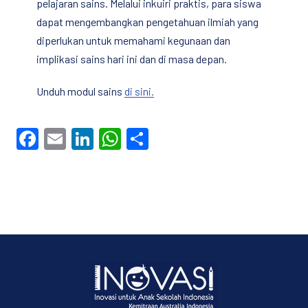
pelajaran sains. Melalui inkuiri praktis, para siswa
dapat mengembangkan pengetahuan ilmiah yang
diperlukan untuk memahami kegunaan dan
implikasi sains hari ini dan di masa depan.
Unduh modul sains
di sini.
Facebook
Email
LinkedIn
WhatsApp
Share
PREVIOUS
NE