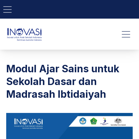
BAR NAVIGATION
CLO
INOVASI - Untuk Anak Indone
NAVI
Modul Ajar Sains untuk
Sekolah Dasar dan
Madrasah Ibtidaiyah