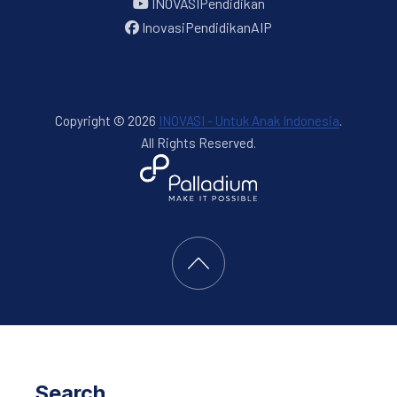
INOVASIPendidikan
InovasiPendidikanAIP
Copyright © 2026
INOVASI - Untuk Anak Indonesia
.
All Rights Reserved.
New Window
WordPress Theme by
FORQY
Back to Top
Search